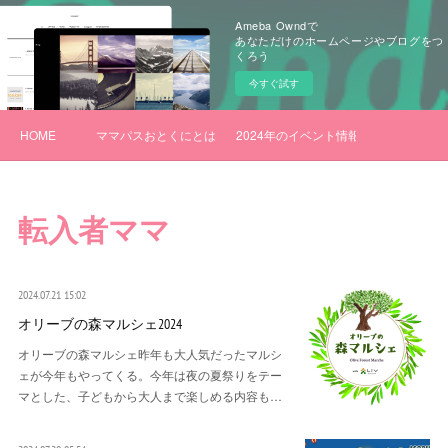
Ameba Owndで
あなただけのホームページやブログをつ
くろう
今すぐ試す
HOME
ママパスおとくにとは
2024年のイベント情報
転入者ママ
2024.07.21 15:02
オリーブの森マルシェ2024
オリーブの森マルシェ昨年も大人気だったマルシ
ェが今年もやってくる。今年は夜の夏祭りをテー
マとした、子どもから大人まで楽しめる内容も…