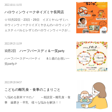
2022.10.11 11:55
ハロウィンウィーク＠イズミヤ長岡店
☆10月22日・23日・29日 イズミヤ×レザミハ
ロウィンウィーク☆イズミヤさんのハロウィンフ
ェスティバルとレザミのハロウィンウィークが…
2022.09.25 11:59
10月2日 ハーフバースディ＆一笑party
ハーフバースデーパーティ &１歳のお祝い一
笑party🎉
2022.09.20 04:57
こどもの離乳食・食事のこまりごと
＼悩める新米ママの／ ～相談室～離乳食・食
事 歯磨き・卒乳 様々な悩みを解決！！