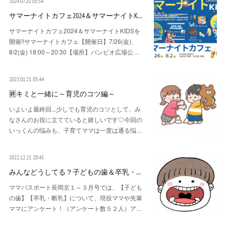
2024.07.20 05:54
サマーナイトカフェ2024＆サマーナイトK…
サマーナイトカフェ2024＆サマーナイトKIDSを
開催!!サマーナイトカフェ【開催日】7/26(金)、
8/2(金) 18:00～20:30【場所】バンビオ広場公…
2023.01.21 05:44
🈡キミと一緒に～育児のコツ編～
いよいよ最終回...少しでも育児のコツとして、み
なさんのお役に立てていると嬉しいです♡今回の
いっくんの悩みも、子育てママは一度は通る悩…
2022.12.21 20:45
みんなどうしてる？子どもの歯＆卒乳・…
ママパスポート長岡京１～３月号では、【子ども
の歯】【卒乳・断乳】について、現役ママや先輩
ママにアンケート！（アンケート数５２人）ア…