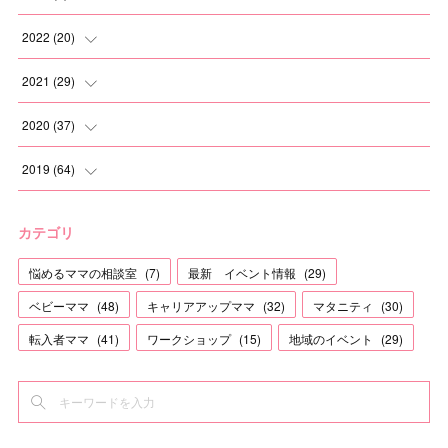
(
1
)
(
2
)
2022
(
20
)
(
1
)
(
1
)
2021
(
29
)
(
1
)
(
1
)
(
6
)
2020
(
37
)
(
3
)
(
2
)
(
2
)
2019
(
64
)
(
3
)
(
2
)
(
2
)
(
3
)
カテゴリ
(
2
)
(
8
)
(
3
)
(
4
)
悩めるママの相談室
(
7
)
最新 イベント情報
(
29
)
(
1
)
(
1
)
(
2
)
(
12
)
ベビーママ
(
48
)
キャリアアップママ
(
32
)
マタニティ
(
30
)
(
2
)
(
1
)
(
3
)
(
5
)
転入者ママ
(
41
)
ワークショップ
(
15
)
地域のイベント
(
29
)
(
2
)
(
1
)
(
2
)
(
1
)
(
3
)
(
2
)
(
3
)
(
12
)