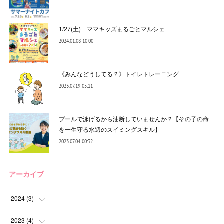
1/27(土) ママキッズまるごとマルシェ
2024.01.08 10:00
《みんなどうしてる？》トイレトレーニング
2023.07.19 05:11
プールで泳げるから油断していませんか？【その子の命
を一生守る水辺のスイミングスキル】
2023.07.04 00:32
アーカイブ
2024
(
3
)
(
2
)
2023
(
4
)