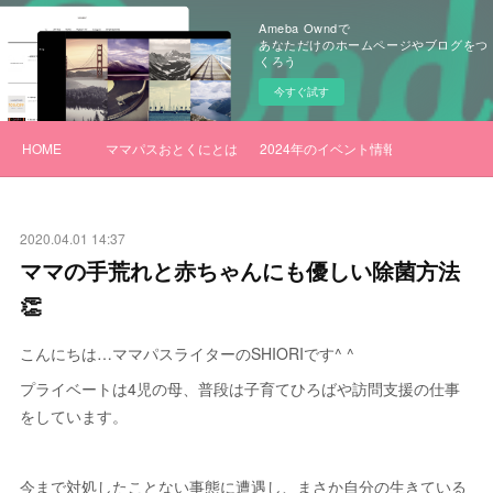
Ameba Owndで
あなただけのホームページやブログをつ
くろう
今すぐ試す
HOME
ママパスおとくにとは
2024年のイベント情報
2020.04.01 14:37
ママの手荒れと赤ちゃんにも優しい除菌方法
👏
こんにちは…ママパスライターのSHIORIです^ ^
プライベートは4児の母、普段は子育てひろばや訪問支援の仕事
をしています。
今まで対処したことない事態に遭遇し、まさか自分の生きている