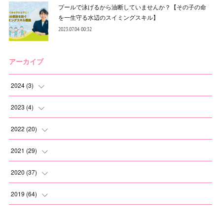
プールで泳げるから油断していませんか？【その子の命
を一生守る水辺のスイミングスキル】
2023.07.04 00:32
アーカイブ
2024
(
3
)
(
2
)
2023
(
4
)
(
1
)
(
2
)
2022
(
20
)
(
1
)
(
1
)
2021
(
29
)
(
1
)
(
1
)
(
6
)
2020
(
37
)
(
3
)
(
2
)
(
2
)
2019
(
64
)
(
3
)
(
2
)
(
2
)
(
3
)