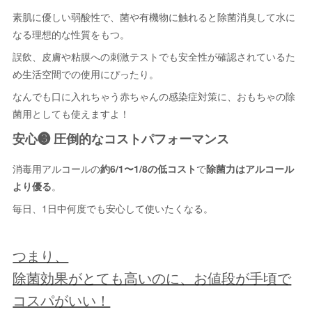
素肌に優しい弱酸性で、菌や有機物に触れると除菌消臭して水に
なる理想的な性質をもつ。
誤飲、皮膚や粘膜への刺激テストでも安全性が確認されているた
め生活空間での使用にぴったり。
なんでも口に入れちゃう赤ちゃんの感染症対策に、おもちゃの除
菌用としても使えますよ！
安心❸ 圧倒的なコストパフォーマンス
消毒用アルコールの
約6/1〜1/8の低コスト
で
除菌力はアルコール
より優る
。
毎日、1日中何度でも安心して使いたくなる。
つまり、
除菌効果がとても高いのに、お値段が手頃で
コスパがいい！