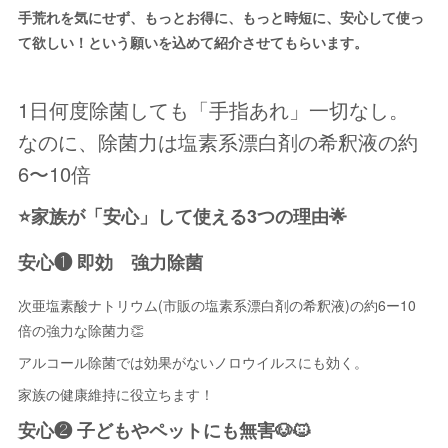
手荒れを気にせず、もっとお得に、もっと時短に、安心して使っ
て欲しい！という願いを込めて紹介させてもらいます。
1日何度除菌しても「手指あれ」一切なし。
なのに、除菌力は塩素系漂白剤の希釈液の約
6〜10倍
⭐️家族が「安心」して使える3つの理由🌟
安心❶ 即効 強力除菌
次亜塩素酸ナトリウム(市販の塩素系漂白剤の希釈液)の約6ー10
倍の強力な除菌力👏
アルコール除菌では効果がないノロウイルスにも効く。
家族の健康維持に役立ちます！
安心❷ 子どもやペットにも無害🐶🐱