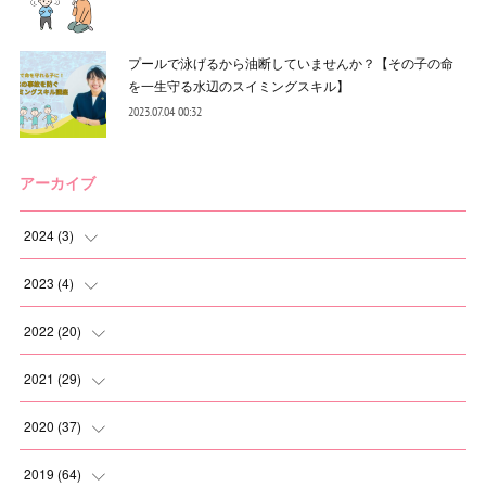
プールで泳げるから油断していませんか？【その子の命
を一生守る水辺のスイミングスキル】
2023.07.04 00:32
アーカイブ
2024
(
3
)
(
2
)
2023
(
4
)
(
1
)
(
2
)
2022
(
20
)
(
1
)
(
1
)
2021
(
29
)
(
1
)
(
1
)
(
6
)
2020
(
37
)
(
3
)
(
2
)
(
2
)
2019
(
64
)