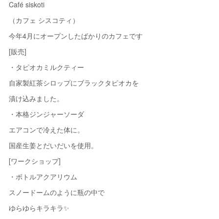
Café siskoti
（カフェ シスコティ）
今年4月にオープンしたばかりのカフェです
[販売]
・タピオカミルクティー
自家製紅茶シロップにブラックタピオカを
漬け込みました。
・本格ジンジャーソーダ
エアコンで冷えた体に。
国産生姜とだいだいを使用。
[ワークショップ]
・ボトルアクアリウム
スノードームのように瓶の中で
ゆらゆらキラキラ✨