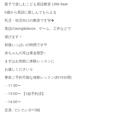
親子で楽しむこども英語教室 Little bear
0歳から英語に親しんでもらえる
乳児・幼児向けの教室です🐻🍀
英語のsong&dance、ゲーム、工作などで
遊びます！
刺激いっぱいの時間です💛
赤ちゃんの耳は黄金期👂✨
まずはお気軽に体験レッスンに
お越しください☺️
事前ご予約可能な体験レッスン(約15分間)
・11:30〜
・13:00〜 【1組予約済】
・14:00〜
定員 : だいたい2〜3組