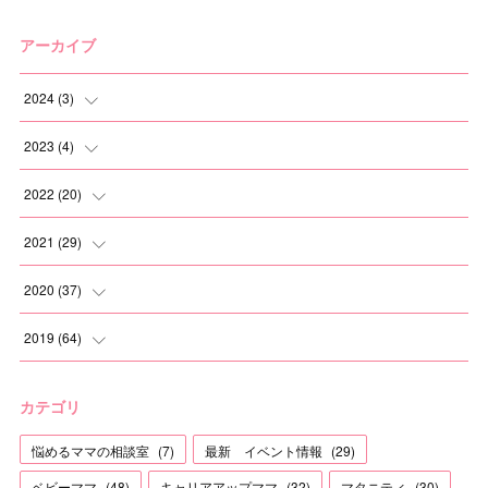
アーカイブ
2024
(
3
)
(
2
)
2023
(
4
)
(
1
)
(
2
)
2022
(
20
)
(
1
)
(
1
)
2021
(
29
)
(
1
)
(
1
)
(
6
)
2020
(
37
)
(
3
)
(
2
)
(
2
)
2019
(
64
)
(
3
)
(
2
)
(
2
)
(
3
)
カテゴリ
(
2
)
(
8
)
(
3
)
(
4
)
悩めるママの相談室
(
7
)
最新 イベント情報
(
29
)
(
1
)
(
1
)
(
2
)
(
12
)
ベビーママ
(
48
)
キャリアアップママ
(
32
)
マタニティ
(
30
)