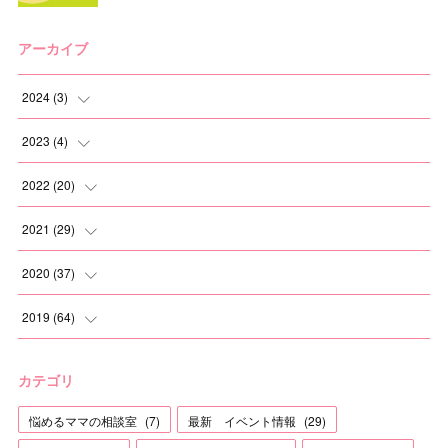
アーカイブ
2024
(
3
)
(
2
)
2023
(
4
)
(
1
)
(
2
)
2022
(
20
)
(
1
)
(
1
)
2021
(
29
)
(
1
)
(
1
)
(
6
)
2020
(
37
)
(
3
)
(
2
)
(
2
)
2019
(
64
)
(
3
)
(
2
)
(
2
)
(
3
)
カテゴリ
(
2
)
(
8
)
(
3
)
(
4
)
悩めるママの相談室
(
7
)
最新 イベント情報
(
29
)
(
1
)
(
1
)
(
2
)
(
12
)