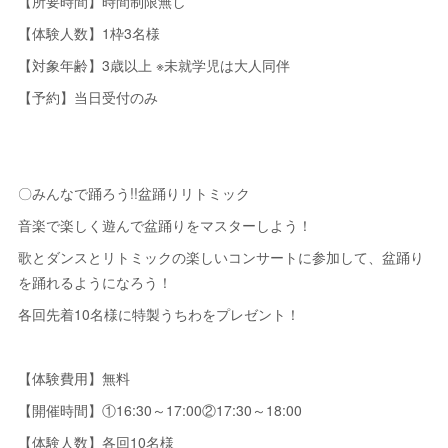
【所要時間】時間制限無し
【体験人数】1枠3名様
【対象年齢】3歳以上 ※未就学児は大人同伴
【予約】当日受付のみ
〇みんなで踊ろう!!盆踊りリトミック
音楽で楽しく遊んで盆踊りをマスターしよう！
歌とダンスとリトミックの楽しいコンサートに参加して、盆踊り
を踊れるようになろう！
各回先着10名様に特製うちわをプレゼント！
【体験費用】無料
【開催時間】①16:30～17:00②17:30～18:00
【体験人数】各回10名様