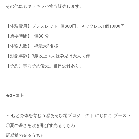
その他にもキラキラ小物も販売します。
【体験費用】ブレスレット1個800円、ネックレス1個1,000円
【所要時間】1個30:分
【体験人数】1枠最大3名様
【対象年齢】3歳以上 ※未就学児は大人同伴
【予約】事前予約優先。当日受付あり。
★3F屋上
～ 心と身体を育む五感あそひ場プロジェクト にじにこ ブース ～
〇夏の暑さを吹き飛ばす光るうちわ
新感覚の光るうちわ！