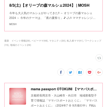
8/3(土)【オリーブの森マルシェ2024】 | MOSH
今年も大人気のマルシェがやってきた‼️ ～ オリーブの森マルシェ
2024 ～ 今年のテーマは、「夜の夏祭り」🎵🌙🎶 ママチャレンジ…
MOSH
最新 イベント情報
(
29
)
ベビーママ
(
48
)
マタニティ
(
30
)
転入者ママ
(
41
)
ワークショップ
(
15
)
地域のイベント
(
29
)
mama passport OTOKUNI 【ママパスポートおとくに】
京都府長岡京市・大山崎市・向日市 地域密着型子
育て情報誌「ママパスポートおとくに」 「ママパス
ポートおとくに」（2024年7･8･9月発行中） FMお