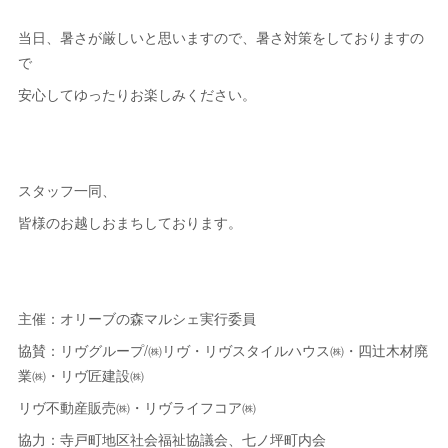
当日、暑さが厳しいと思いますので、暑さ対策をしておりますの
で
安心してゆったりお楽しみください。
スタッフ一同、
皆様のお越しおまちしております。
主催：オリーブの森マルシェ実行委員
協賛：リヴグループ/㈱リヴ・リヴスタイルハウス㈱・四辻木材廃
業㈱・リヴ匠建設㈱
リヴ不動産販売㈱・リヴライフコア㈱
協力：寺戸町地区社会福祉協議会、七ノ坪町内会