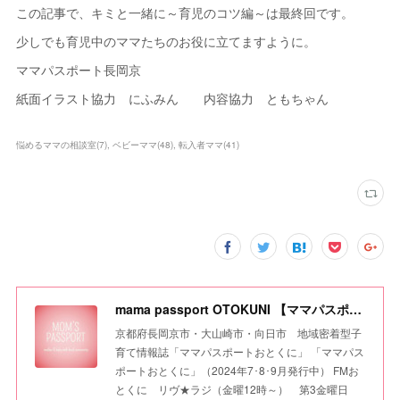
この記事で、キミと一緒に～育児のコツ編～は最終回です。
少しでも育児中のママたちのお役に立てますように。
ママパスポート長岡京
紙面イラスト協力 にふみん 内容協力 ともちゃん
悩めるママの相談室
(
7
)
ベビーママ
(
48
)
転入者ママ
(
41
)
mama passport OTOKUNI 【ママパスポートおとくに】
京都府長岡京市・大山崎市・向日市 地域密着型子
育て情報誌「ママパスポートおとくに」 「ママパス
ポートおとくに」（2024年7･8･9月発行中） FMお
とくに リヴ★ラジ（金曜12時～） 第3金曜日