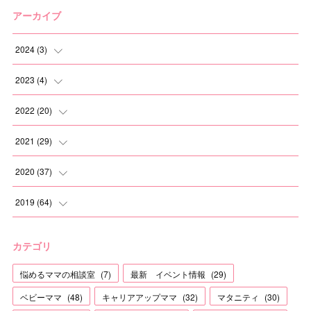
アーカイブ
2024
(
3
)
(
2
)
2023
(
4
)
(
1
)
(
2
)
2022
(
20
)
(
1
)
(
1
)
2021
(
29
)
(
1
)
(
1
)
(
6
)
2020
(
37
)
(
3
)
(
2
)
(
2
)
2019
(
64
)
(
3
)
(
2
)
(
2
)
(
3
)
カテゴリ
(
2
)
(
8
)
(
3
)
(
4
)
悩めるママの相談室
(
7
)
最新 イベント情報
(
29
)
(
1
)
(
1
)
(
2
)
(
12
)
ベビーママ
(
48
)
キャリアアップママ
(
32
)
マタニティ
(
30
)