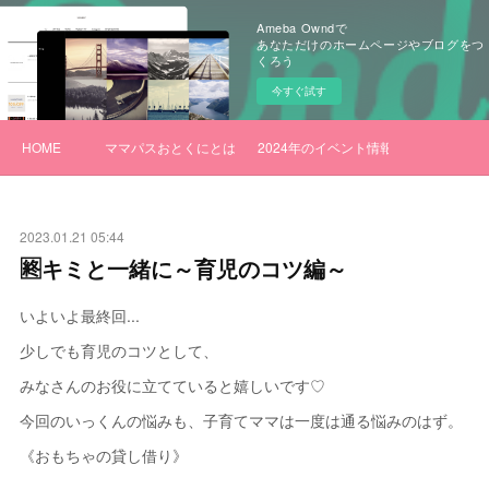
Ameba Owndで
あなただけのホームページやブログをつ
くろう
今すぐ試す
HOME
ママパスおとくにとは
2024年のイベント情報
2023.01.21 05:44
🈡キミと一緒に～育児のコツ編～
いよいよ最終回...
少しでも育児のコツとして、
みなさんのお役に立てていると嬉しいです♡
今回のいっくんの悩みも、子育てママは一度は通る悩みのはず。
《おもちゃの貸し借り》