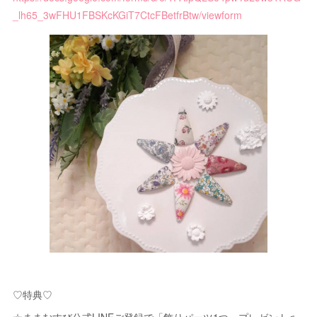
_lh65_3wFHU1FBSKcKGiT7CtcFBetfrBtw/viewform
♡特典♡