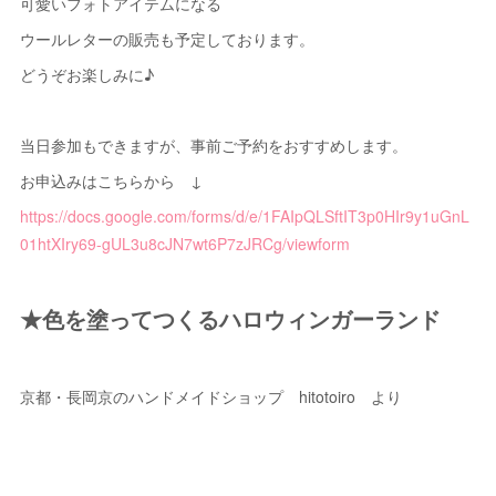
可愛いフォトアイテムになる
ウールレターの販売も予定しております。
どうぞお楽しみに♪
当日参加もできますが、事前ご予約をおすすめします。
お申込みはこちらから ↓
https://docs.google.com/forms/d/e/1FAIpQLSftIT3p0HIr9y1uGnL
01htXIry69-gUL3u8cJN7wt6P7zJRCg/viewform
★色を塗ってつくるハロウィンガーランド
京都・長岡京のハンドメイドショップ hitotoiro より