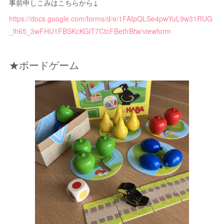
事前申しこみはこちらから↓
https://docs.google.com/forms/d/e/1FAIpQLSe4pwYuL9w31RUG
_lh65_3wFHU1FBSKcKGiT7CtcFBetfrBtw/viewform
★ボードゲーム