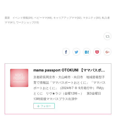
最新 イベント情報
(
29
)
ベビーママ
(
48
)
キャリアアップママ
(
32
)
マタニティ
(
30
)
転入者
ママ
(
41
)
ワークショップ
(
15
)
mama passport OTOKUNI 【ママパスポートおとくに】
京都府長岡京市・大山崎市・向日市 地域密着型子
育て情報誌「ママパスポートおとくに」 「ママパス
ポートおとくに」（2024年7･8･9月発行中） FMお
とくに リヴ★ラジ（金曜12時～） 第3金曜日
13時前後ママパスプラス出演中
フォロー