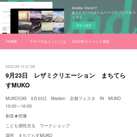
Ameba Owndで
あなただけのホームページやブログをつ
くろう
今すぐ試す
HOME
ママパスおとくにとは
2024年のイベント情報
2022.09.12 21:38
9月23日 レザミクリエーション まちてら
すMUKO
MUKO日時 9月23日 Madein 京都フェスタ IN MUKO
10:00～16:00
創造★想像
こども個性光る ワークショップ
場所 まちてらすMUKO