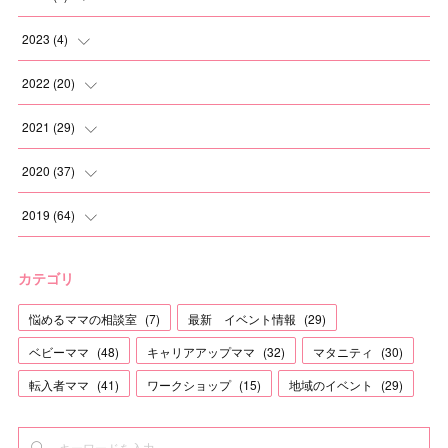
(
2
)
2023
(
4
)
(
1
)
(
2
)
2022
(
20
)
(
1
)
(
1
)
2021
(
29
)
(
1
)
(
1
)
(
6
)
2020
(
37
)
(
3
)
(
2
)
(
2
)
2019
(
64
)
(
3
)
(
2
)
(
2
)
(
3
)
カテゴリ
(
2
)
(
8
)
(
3
)
(
4
)
悩めるママの相談室
(
7
)
最新 イベント情報
(
29
)
(
1
)
(
1
)
(
2
)
(
12
)
ベビーママ
(
48
)
キャリアアップママ
(
32
)
マタニティ
(
30
)
(
2
)
(
1
)
(
3
)
(
5
)
転入者ママ
(
41
)
ワークショップ
(
15
)
地域のイベント
(
29
)
(
2
)
(
1
)
(
2
)
(
1
)