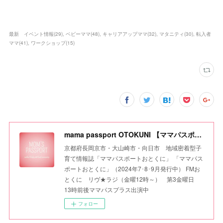
最新 イベント情報
(
29
)
ベビーママ
(
48
)
キャリアアップママ
(
32
)
マタニティ
(
30
)
転入者
ママ
(
41
)
ワークショップ
(
15
)
mama passport OTOKUNI 【ママパスポートおとくに】
京都府長岡京市・大山崎市・向日市 地域密着型子
育て情報誌「ママパスポートおとくに」 「ママパス
ポートおとくに」（2024年7･8･9月発行中） FMお
とくに リヴ★ラジ（金曜12時～） 第3金曜日
13時前後ママパスプラス出演中
フォロー