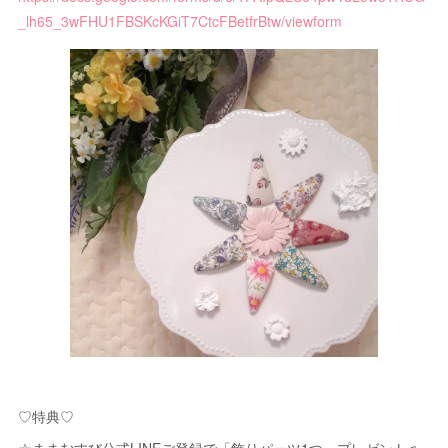
_lh65_3wFHU1FBSKcKGiT7CtcFBetfrBtw/viewform
♡特典♡