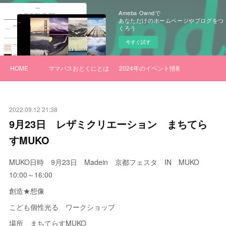
Ameba Owndで
あなただけのホームページやブログをつ
くろう
今すぐ試す
HOME
ママパスおとくにとは
2024年のイベント情報
2022.09.12 21:38
9月23日 レザミクリエーション まちてら
すMUKO
MUKO日時 9月23日 Madein 京都フェスタ IN MUKO
10:00～16:00
創造★想像
こども個性光る ワークショップ
場所 まちてらすMUKO