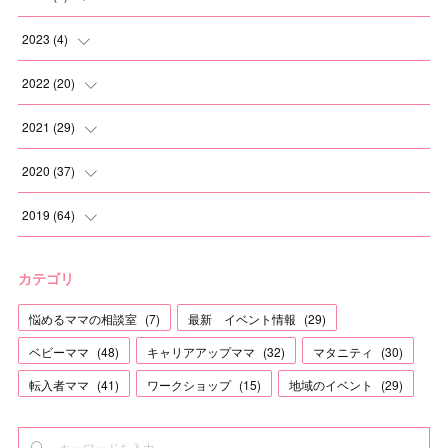
(
2
)
2023
(
4
)
(
1
)
(
2
)
2022
(
20
)
(
1
)
(
1
)
2021
(
29
)
(
1
)
(
1
)
(
6
)
2020
(
37
)
(
3
)
(
2
)
(
2
)
2019
(
64
)
(
3
)
(
2
)
(
2
)
(
3
)
カテゴリ
(
2
)
(
8
)
(
3
)
(
4
)
悩めるママの相談室
(
7
)
最新 イベント情報
(
29
)
(
1
)
(
1
)
(
2
)
(
12
)
ベビーママ
(
48
)
キャリアアップママ
(
32
)
マタニティ
(
30
)
(
2
)
(
1
)
(
3
)
(
5
)
転入者ママ
(
41
)
ワークショップ
(
15
)
地域のイベント
(
29
)
(
2
)
(
1
)
(
2
)
(
1
)