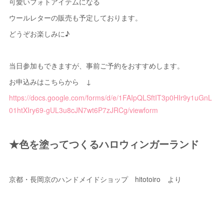
可愛いフォトアイテムになる
ウールレターの販売も予定しております。
どうぞお楽しみに♪
当日参加もできますが、事前ご予約をおすすめします。
お申込みはこちらから ↓
https://docs.google.com/forms/d/e/1FAIpQLSftIT3p0HIr9y1uGnL
01htXIry69-gUL3u8cJN7wt6P7zJRCg/viewform
★色を塗ってつくるハロウィンガーランド
京都・長岡京のハンドメイドショップ hitotoiro より