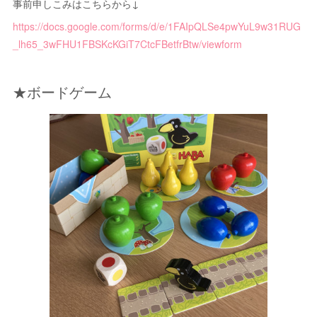
事前申しこみはこちらから↓
https://docs.google.com/forms/d/e/1FAIpQLSe4pwYuL9w31RUG
_lh65_3wFHU1FBSKcKGiT7CtcFBetfrBtw/viewform
★ボードゲーム