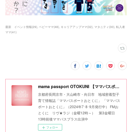
最新 イベント情報
(
29
)
ベビーママ
(
48
)
キャリアアップママ
(
32
)
マタニティ
(
30
)
転入者
ママ
(
41
)
mama passport OTOKUNI 【ママパスポートおとくに】
京都府長岡京市・大山崎市・向日市 地域密着型子
育て情報誌「ママパスポートおとくに」 「ママパス
ポートおとくに」（2024年7･8･9月発行中） FMお
とくに リヴ★ラジ（金曜12時～） 第3金曜日
13時前後ママパスプラス出演中
フォロー