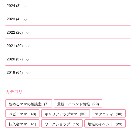
2024
(
3
)
(
2
)
2023
(
4
)
(
1
)
(
2
)
2022
(
20
)
(
1
)
(
1
)
2021
(
29
)
(
1
)
(
1
)
(
6
)
2020
(
37
)
(
3
)
(
2
)
(
2
)
2019
(
64
)
(
3
)
(
2
)
(
2
)
(
3
)
カテゴリ
(
2
)
(
8
)
(
3
)
(
4
)
悩めるママの相談室
(
7
)
最新 イベント情報
(
29
)
(
1
)
(
1
)
(
2
)
(
12
)
ベビーママ
(
48
)
キャリアアップママ
(
32
)
マタニティ
(
30
)
(
2
)
(
1
)
(
3
)
(
5
)
転入者ママ
(
41
)
ワークショップ
(
15
)
地域のイベント
(
29
)
(
2
)
(
1
)
(
2
)