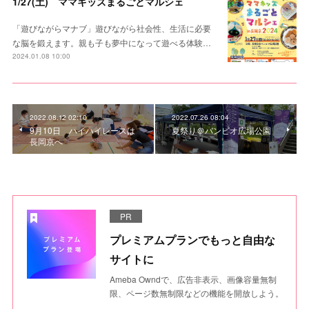
1/27(土) ママキッズまるごとマルシェ
「遊びながらマナブ」遊びながら社会性、生活に必要
な脳を鍛えます。親も子も夢中になって遊べる体験…
2024.01.08 10:00
2022.08.12 02:10
2022.07.26 08:04
9月10日 ハイハイレースは
夏祭り＠バンビオ広場公園
長岡京へ
PR
プレミアムプランでもっと自由な
サイトに
Ameba Owndで、広告非表示、画像容量無制
限、ページ数無制限などの機能を開放しよう。